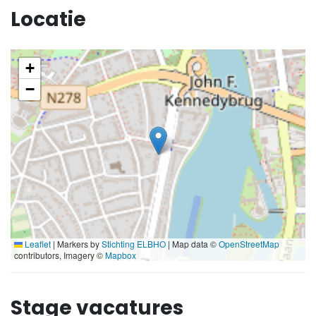
Locatie
+
−
Leaflet
|
Markers by
Stichting ELBHO
| Map data ©
OpenStreetMap
contributors, Imagery ©
Mapbox
Stage vacatures