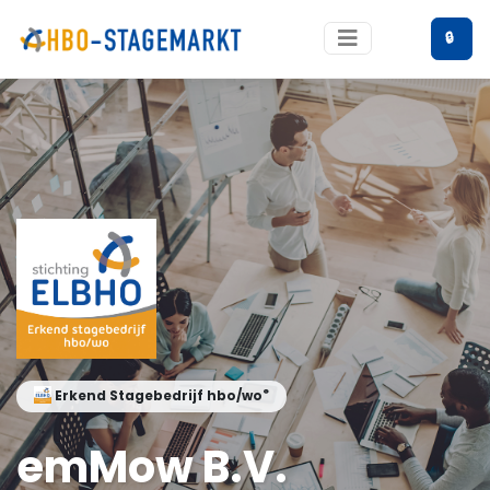
🔒
®
Erkend Stagebedrijf hbo/wo
emMow B.V.